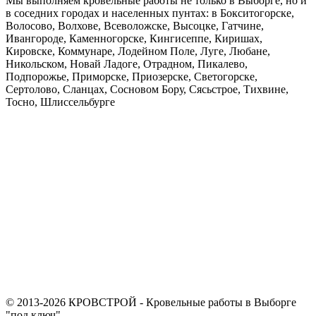
Мы выполняем кровельные работы не только в Выборге, но и
в соседних городах и населенных пунтах: в Бокситогорске,
Волосово, Волхове, Всеволожске, Высоцке, Гатчине,
Ивангороде, Каменногорске, Кингисеппе, Киришах,
Кировске, Коммунаре, Лодейном Поле, Луге, Любане,
Никольском, Новай Ладоге, Отрадном, Пикалево,
Подпорожье, Приморске, Приозерске, Светогорске,
Сертолово, Сланцах, Сосновом Бору, Сясьстрое, Тихвине,
Тосно, Шлиссельбурге
© 2013-2026 КРОВСТРОЙ - Кровельные работы в Выборге
"под ключ"