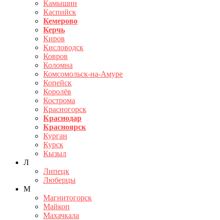
Камышин
Каспийск
Кемерово
Керчь
Киров
Кисловодск
Ковров
Коломна
Комсомольск-на-Амуре
Копейск
Королёв
Кострома
Красногорск
Краснодар
Красноярск
Курган
Курск
Кызыл
Л
Липецк
Люберцы
М
Магнитогорск
Майкоп
Махачкала