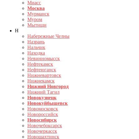
Миасс
Москва
Мурманск
Муром
Мытищи
Н
Набережные Челны
Назрань
Нальчик
Находка
Невинномысск
Нефтекамск
Нефтеюганск
Нижневартовск
Нижнекамск
Нижний Новгород
Нижний Тагил
Новокузнецк
Новокуйбышевск
Новомосковск
Новороссийск
Новосибирск
Новочебоксарск
Новочеркасск
Новошахтинск