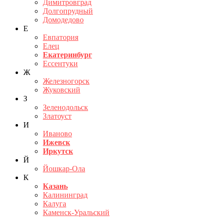
Димитровград
Долгопрудный
Домодедово
Е
Евпатория
Елец
Екатеринбург
Ессентуки
Ж
Железногорск
Жуковский
З
Зеленодольск
Златоуст
И
Иваново
Ижевск
Иркутск
Й
Йошкар-Ола
К
Казань
Калининград
Калуга
Каменск-Уральский