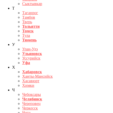
Сыктывкар
Т
Таганрог
Тамбов
Тверь
Тольятти
Томск
Тула
Тюмень
У
Улан-Удэ
Ульяновск
Уссурийск
Уфа
Х
Хабаровск
Ханты-Мансийск
Хасавюрт
Химки
Ч
Чебоксары
Челябинск
Череповец
Черкесск
Чита