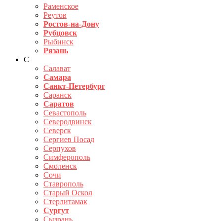
Раменское
Реутов
Ростов-на-Дону
Рубцовск
Рыбинск
Рязань
С
Салават
Самара
Санкт-Петербург
Саранск
Саратов
Севастополь
Северодвинск
Северск
Сергиев Посад
Серпухов
Симферополь
Смоленск
Сочи
Ставрополь
Старый Оскол
Стерлитамак
Сургут
Сызрань