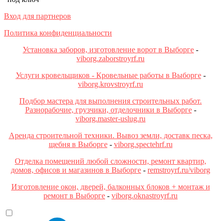
Вход для партнеров
Политика конфиденциальности
Установка заборов, изготовление ворот в Выборге
-
viborg.zaborstroyrf.ru
Услуги кровельщиков - Кровельные работы в Выборге
-
viborg.krovstroyrf.ru
Подбор мастера для выполнения строительных работ.
Разнорабочие, грузчики, отделочники в Выборге
-
viborg.master-uslug.ru
Аренда строительной техники. Вывоз земли, доставк песка,
щебня в Выборге
-
viborg.spectehrf.ru
Отделка помещений любой сложности, ремонт квартир,
домов, офисов и магазинов в Выборге
-
remstroyrf.ru/viborg
Изготовление окон, дверей, балконных блоков + монтаж и
ремонт в Выборге
-
viborg.oknastroyrf.ru