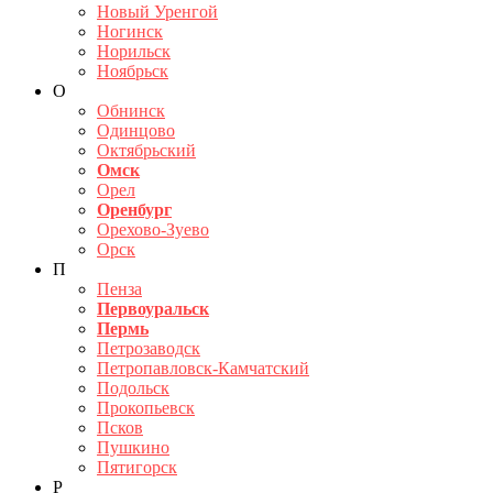
Новый Уренгой
Ногинск
Норильск
Ноябрьск
О
Обнинск
Одинцово
Октябрьский
Омск
Орел
Оренбург
Орехово-Зуево
Орск
П
Пенза
Первоуральск
Пермь
Петрозаводск
Петропавловск-Камчатский
Подольск
Прокопьевск
Псков
Пушкино
Пятигорск
Р