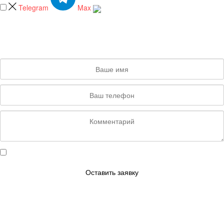
Telegram
Max
БЕСПЛАТНЫЙ ЗАМЕР
Заполните форму и с Вами свяжется замерщик в течение 15 минут
Даю согласие на обработку персональных данных
Оставить заявку
ЗАКАЗАТЬ ЗВОНОК
Заполните данную форму и мы свяжемся с Вами для консультации