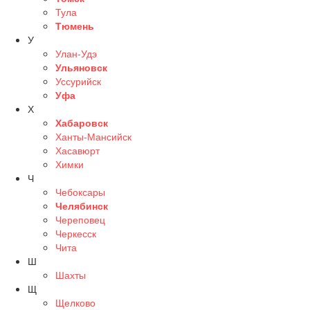
Тула
Тюмень
У
Улан-Удэ
Ульяновск
Уссурийск
Уфа
Х
Хабаровск
Ханты-Мансийск
Хасавюрт
Химки
Ч
Чебоксары
Челябинск
Череповец
Черкесск
Чита
Ш
Шахты
Щ
Щелково