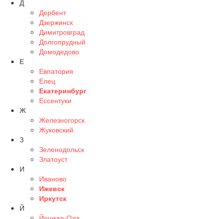
Д
Дербент
Дзержинск
Димитровград
Долгопрудный
Домодедово
Е
Евпатория
Елец
Екатеринбург
Ессентуки
Ж
Железногорск
Жуковский
З
Зеленодольск
Златоуст
И
Иваново
Ижевск
Иркутск
Й
Йошкар-Ола