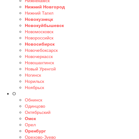
Нижнекамск
Нижний Новгород
Нижний Тагил
Новокузнецк
Новокуйбышевск
Новомосковск
Новороссийск
Новосибирск
Новочебоксарск
Новочеркасск
Новошахтинск
Новый Уренгой
Ногинск
Норильск
Ноябрьск
О
Обнинск
Одинцово
Октябрьский
Омск
Орел
Оренбург
Орехово-Зуево