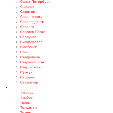
Санкт-Петербург
Саранск
Саратов
Севастополь
Северодвинск
Северск
Сергиев Посад
Серпухов
Симферополь
Смоленск
Сочи
Ставрополь
Старый Оскол
Стерлитамак
Сургут
Сызрань
Сыктывкар
Т
Таганрог
Тамбов
Тверь
Тольятти
Томск